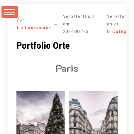
Zum
Inhalt
Veröffentlicht
Veröffentli
springen
Von –
am
unter
Timhackemack
2024/01/23
Uncategori
Portfolio Orte
Paris