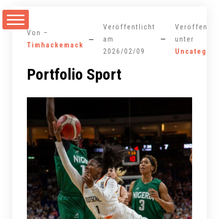
Zum
Inhalt
Veröffentlicht
Veröffentli
springen
Von –
am
unter
Timhackemack
2026/02/09
Uncategori
Portfolio Sport