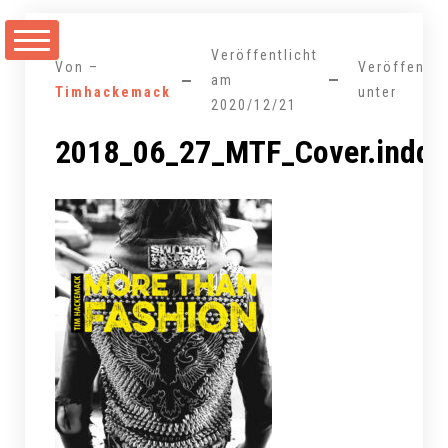
Zum
Inhalt
Veröffentlicht
springen
Von –
Veröffentli
am
Timhackemack
unter
2020/12/21
2018_06_27_MTF_Cover.indd