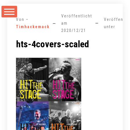
Zum
Inhalt
Veröffentlicht
springen
Von –
Veröffentli
am
Timhackemack
unter
2020/12/21
hts-4covers-scaled