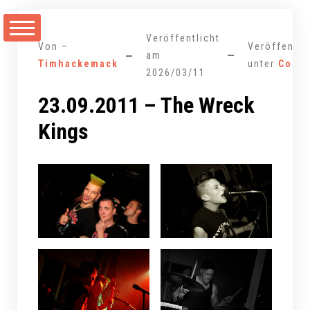
Zum
Inhalt
Veröffentlicht
springen
Von –
Veröffentli
am
Timhackemack
unter
Conce
2026/03/11
23.09.2011 – The Wreck
Kings