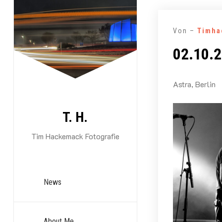
Zum
Inhalt
Von –
Timha
springen
02.10.2
Astra, Berlin
T. H.
Tim Hackemack Fotografie
News
About Me