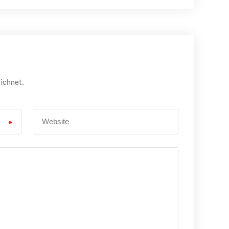
eichnet.
*